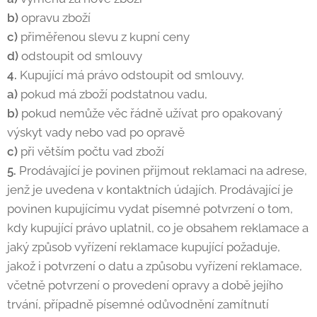
b)
opravu zboží
c)
přiměřenou slevu z kupní ceny
d)
odstoupit od smlouvy
4.
Kupující má právo odstoupit od smlouvy,
a)
pokud má zboží podstatnou vadu,
b)
pokud nemůže věc řádně užívat pro opakovaný
výskyt vady nebo vad po opravě
c)
při větším počtu vad zboží
5.
Prodávající je povinen přijmout reklamaci na adrese,
jenž je uvedena v kontaktních údajích. Prodávající je
povinen kupujícímu vydat písemné potvrzení o tom,
kdy kupující právo uplatnil, co je obsahem reklamace a
jaký způsob vyřízení reklamace kupující požaduje,
jakož i potvrzení o datu a způsobu vyřízení reklamace,
včetně potvrzení o provedení opravy a době jejího
trvání, případně písemné odůvodnění zamítnutí