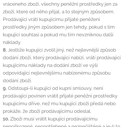
vráceneho zboží, všechny peněžní prostředky jen za
zboží, které od něho přijal, a to stejným způsobem.
Prodávající vrátí kupujícímu přijaté peněžení
prostředky jiným způsobem jen tehdy, pokud s tím
kupující souhlasí a pokud mu tím nevzniknou další
náklady.
8.
Jestliže kupující zvolil jiný, než nejlevnější způsob
dodání zboží, který prodávající nabízí, vrátí prodávající
kupujícímu náklady na dodání zboží ve výši
odpovídající nejlevnějšímu nabízenému způsobu
dodání zboží.
9.
Odstoupí-li kupující od kupní smlouvy, není
prodávající povinen vrátit přijaté peněžní prostředky
kupujícímu dříve, než mu kupující zboží předá nebo
prokáže, že zboží prodávajícímu odeslal.
10.
Zboží musí vrátit kupující prodávajícímu
nepoškozené, neopotřebené a neznečištěné a je-li to