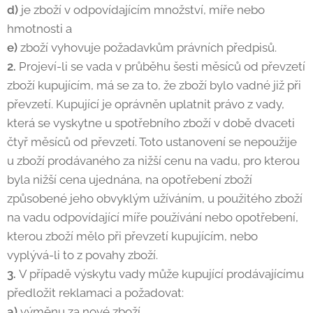
d)
je zboží v odpovídajícím množství, míře nebo
hmotnosti a
e)
zboží vyhovuje požadavkům právních předpisů.
2.
Projeví-li se vada v průběhu šesti měsíců od převzetí
zboží kupujícím, má se za to, že zboží bylo vadné již při
převzetí. Kupující je oprávněn uplatnit právo z vady,
která se vyskytne u spotřebního zboží v době dvaceti
čtyř měsíců od převzetí. Toto ustanovení se nepoužije
u zboží prodávaného za nižší cenu na vadu, pro kterou
byla nižší cena ujednána, na opotřebení zboží
způsobené jeho obvyklým užíváním, u použitého zboží
na vadu odpovídající míře používání nebo opotřebení,
kterou zboží mělo při převzetí kupujícím, nebo
vyplývá-li to z povahy zboží.
3.
V případě výskytu vady může kupující prodávajícímu
předložit reklamaci a požadovat:
a)
výměnu za nové zboží