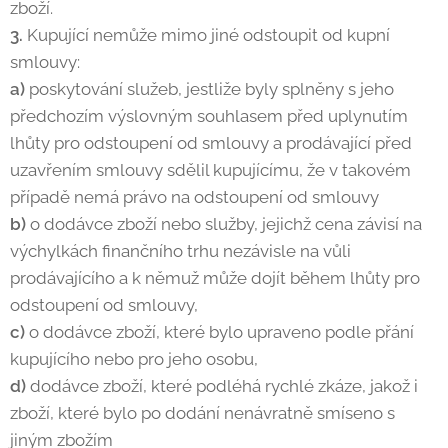
zboží.
3.
Kupující nemůže mimo jiné odstoupit od kupní
smlouvy:
a)
poskytování služeb, jestliže byly splněny s jeho
předchozím výslovným souhlasem před uplynutím
lhůty pro odstoupení od smlouvy a prodávající před
uzavřením smlouvy sdělil kupujícímu, že v takovém
případě nemá právo na odstoupení od smlouvy
b)
o dodávce zboží nebo služby, jejichž cena závisí na
výchylkách finančního trhu nezávisle na vůli
prodávajícího a k němuž může dojít během lhůty pro
odstoupení od smlouvy,
c)
o dodávce zboží, které bylo upraveno podle přání
kupujícího nebo pro jeho osobu,
d)
dodávce zboží, které podléhá rychlé zkáze, jakož i
zboží, které bylo po dodání nenávratně smíseno s
jiným zbožím