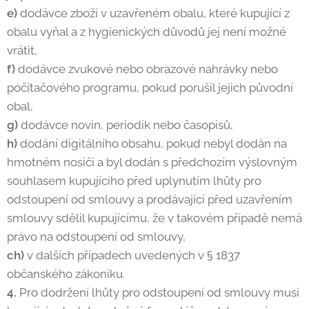
e)
dodávce zboží v uzavřeném obalu, které kupující z
obalu vyňal a z hygienických důvodů jej není možné
vrátit,
f)
dodávce zvukové nebo obrazové nahrávky nebo
počítačového programu, pokud porušil jejich původní
obal,
g)
dodávce novin, periodik nebo časopisů,
h)
dodání digitálního obsahu, pokud nebyl dodán na
hmotném nosiči a byl dodán s předchozím výslovným
souhlasem kupujícího před uplynutím lhůty pro
odstoupení od smlouvy a prodávající před uzavřením
smlouvy sdělil kupujícímu, že v takovém případě nemá
právo na odstoupení od smlouvy,
ch)
v dalších případech uvedených v § 1837
občanského zákoníku.
4.
Pro dodržení lhůty pro odstoupení od smlouvy musí