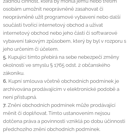
žádnou činnost, která by mohla jemu nebo třetím
osobám umožnit neoprávněně zasahovat či
neoprávněně užít programové vybavení nebo další
součásti tvořící internetový obchod a užívat
internetový obchod nebo jeho části či softwarové
vybavení takovým způsobem, který by byl v rozporu s
jeho určením či účelem.
5.
Kupující tímto přebírá na sebe nebezpečí změny
okolností ve smyslu § 1765 odst. 2 občanského
zákoníku.
6.
Kupní smlouva včetně obchodních podmínek je
archivována prodávajícím v elektronické podobě a
není přístupná.
7.
Znění obchodních podmínek může prodávající
měnit či doplňovat. Tímto ustanovením nejsou
dotčena práva a povinnosti vzniklá po dobu účinnosti
předchozího znění obchodních podmínek.