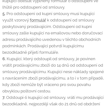
kupující odeslat vyplněný formulář o odstoupení ve
lhůtě pro odstoupení od smlouvy.
5.
Pro odstoupení od kupní smlouvy musí kupující
využít vzorový
formulář
k odstoupení od smlouvy
poskytovaný prodávajícím. Odstoupení od kupní
smlouvy zašle kupující na emailovou nebo doručovací
adresu prodávajícího uvedenou v těchto obchodních
podmínkách. Prodávající potvrdí kupujícímu
bezodkladně přijetí formuláře.
6.
Kupující, který odstoupil od smlouvy, je povinen
vrátit prodávajícímu zboží do 14 dnů od odstoupení od
smlouvy prodávajícímu. Kupující nese náklady spojené
s navrácením zboží prodávajícímu, a to i v tom případě,
kdy zboží nemůže být vráceno pro svou povahu
obvyklou poštovní cestou.
7.
Odstoupí-li kupující od smlouvy, vrátí mu prodávající
bezodkladně, nejpozději však do 21 dnů od obdržení