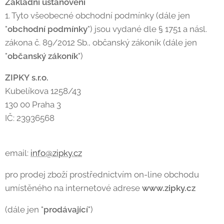
Základní ustanovení
1. Tyto všeobecné obchodní podmínky (dále jen
"
obchodní podmínky
") jsou vydané dle § 1751 a násl.
zákona č. 89/2012 Sb., občanský zákoník (dále jen
"
občanský zákoník
")
ZIPKY
s.r.o.
Kubelíkova 1258/43
130 00 Praha 3
IČ: 23936568
email:
info@zipky.cz
pro prodej zboží prostřednictvím on-line obchodu
umístěného na internetové adrese
www.zipky.cz
(dále jen "
prodávající
")