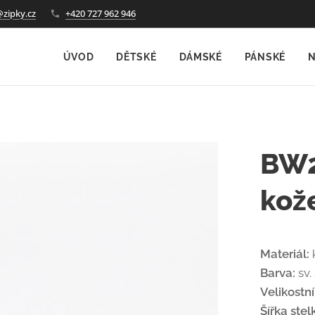
@zipky.cz
+420 727 962 946
ÚVOD
DĚTSKÉ
DÁMSKÉ
PÁNSKÉ
N
BW2
kož
Materiál:
Barva:
sv.
Velikostn
Šířka stel