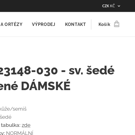
CZK
KČ
A ORTÉZY
VÝPRODEJ
KONTAKT
Košík
3148-030 - sv. šedé
ené DÁMSKÉ
kůže/semiš
 šedé
í tabulka:
zde
ky:
NORMÁLNÍ