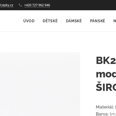
@zipky.cz
+420 727 962 946
ÚVOD
DĚTSKÉ
DÁMSKÉ
PÁNSKÉ
N
BK2
mod
ŠIR
Materiál:
t
Barva:
tm.