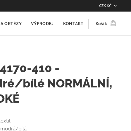
CZK
KČ
A ORTÉZY
VÝPRODEJ
KONTAKT
Košík
4170-410 -
ré/bílé NORMÁLNÍ,
OKÉ
extil
modrá/bílá