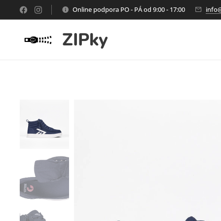
Online podpora PO - PÁ od 9:00 - 17:00
info
ZIPky