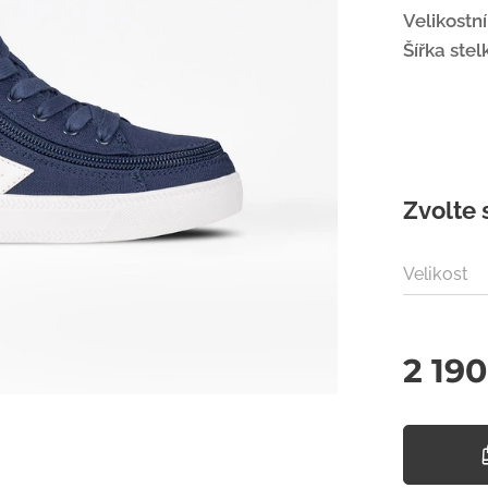
Velikostn
Šířka stel
Zvolte 
Velikost
2 19