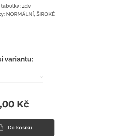
í tabulka:
zde
ky:
NORMÁLNÍ, ŠIROKÉ
si variantu:
0,00
Kč
Do košíku