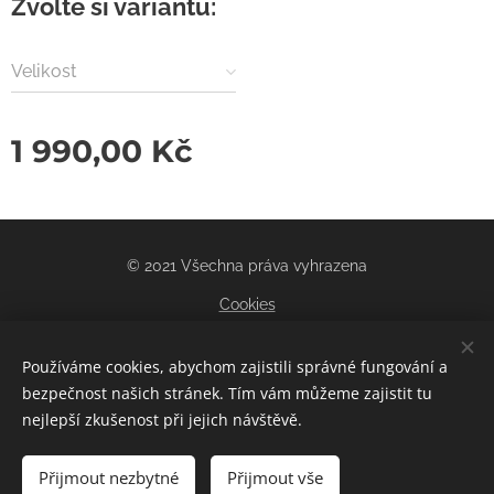
Zvolte si variantu:
Velikost
1 990,00
Kč
© 2021 Všechna práva vyhrazena
Cookies
Měna
Používáme cookies, abychom zajistili správné fungování a
CZK Kč
EUR €
bezpečnost našich stránek. Tím vám můžeme zajistit tu
nejlepší zkušenost při jejich návštěvě.
Do košíku
Přijmout nezbytné
Přijmout vše