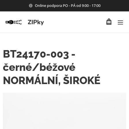
Online podpora PO - PÁ od 9:00 - 17:00
ZIPky
BT24170-003 -
černé/béžové
NORMÁLNÍ, ŠIROKÉ