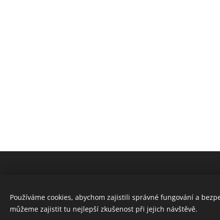
© 2021 Všechna práva vyhrazena
Používáme cookies, abychom zajistili správné fungování a bezp
Cookies
můžeme zajistit tu nejlepší zkušenost při jejich návštěvě.