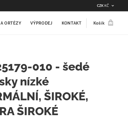
CZK
KČ
A ORTÉZY
VÝPRODEJ
KONTAKT
Košík
5179-010 - šedé
sky nízké
MÁLNÍ, ŠIROKÉ,
RA ŠIROKÉ