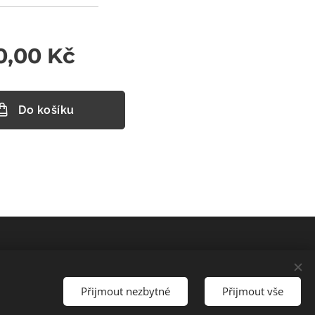
0,00
Kč
Do košíku
Měna
CZK Kč
EUR €
Přijmout nezbytné
Přijmout vše