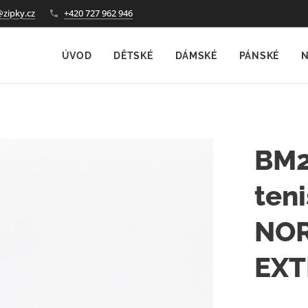
@zipky.cz
+420 727 962 946
ÚVOD
DĚTSKÉ
DÁMSKÉ
PÁNSKÉ
N
BM2
teni
NOR
EXT