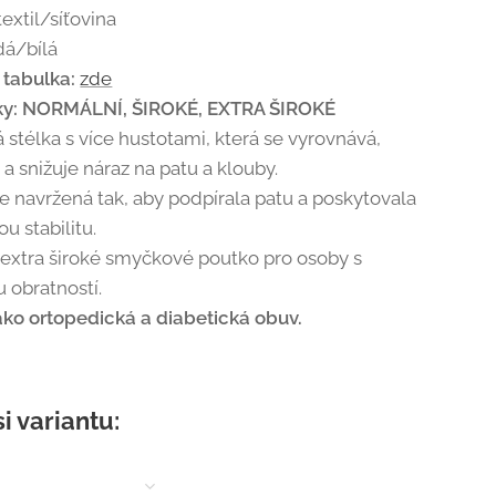
extil/síťovina
á/bílá
í tabulka:
zde
ky:
NORMÁLNÍ, ŠIROKÉ, EXTRA ŠIROKÉ
 stélka s více hustotami, která se vyrovnává,
e a snižuje náraz na patu a klouby.
e navržená tak, aby podpírala patu a poskytovala
u stabilitu.
extra široké smyčkové poutko pro osoby s
obratností.
ko ortopedická a diabetická obuv.
si variantu: