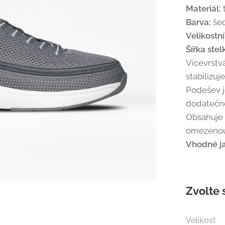
Materiál:
t
Barva:
šed
Velikostn
Šířka stel
Vícevrstvá
stabilizuj
Podešev j
dodatečno
Obsahuje 
omezenou 
Vhodné ja
Zvolte 
Velikost