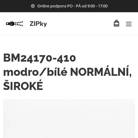
Online podpora PO - PÁ od 9:00 - 17:00
ZIPky
BM24170-410
modro/bílé NORMÁLNÍ,
ŠIROKÉ