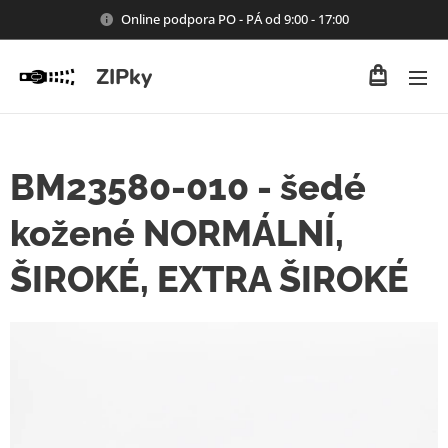
Online podpora PO - PÁ od 9:00 - 17:00
ZIPky
BM23580-010 - šedé
kožené NORMÁLNÍ,
ŠIROKÉ, EXTRA ŠIROKÉ