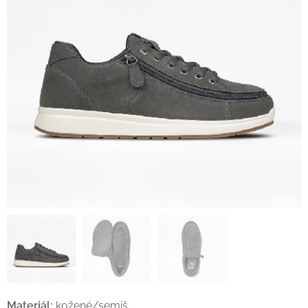
Materiál:
kožené/semiš