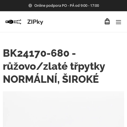
Online podpora PO - PÁ od 9:00 - 17:00
ZIPky
BK24170-680 -
růžovo/zlaté třpytky
NORMÁLNÍ, ŠIROKÉ