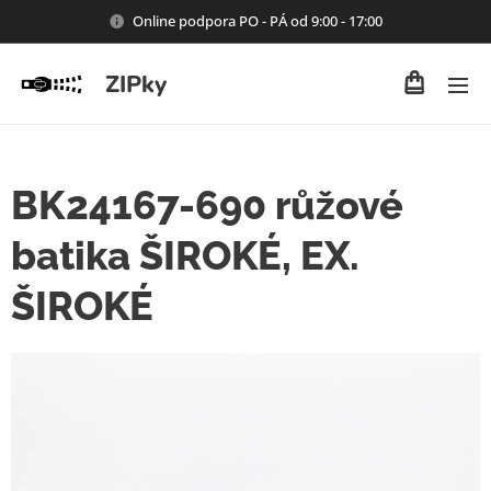
Online podpora PO - PÁ od 9:00 - 17:00
ZIPky
BK24167-690 růžové
batika ŠIROKÉ, EX.
ŠIROKÉ