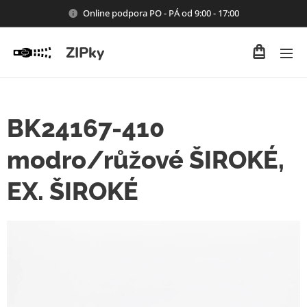
Online podpora PO - PÁ od 9:00 - 17:00
ZIPky
BK24167-410
modro/růžové ŠIROKÉ,
EX. ŠIROKÉ