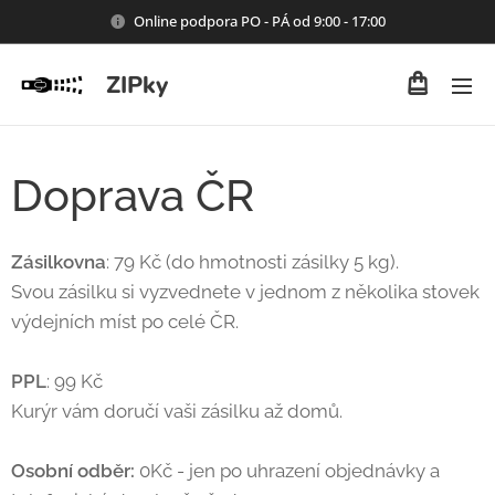
Online podpora PO - PÁ od 9:00 - 17:00
ZIPky
Doprava ČR
Zásilkovna
: 79 Kč (do hmotnosti zásilky 5 kg).
Svou zásilku si vyzvednete v jednom z několika stovek
výdejních míst po celé ČR.
PPL
: 99 Kč
Kurýr vám doručí vaši zásilku až domů.
Osobní odběr:
0Kč - jen po uhrazení objednávky a